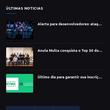
ÚLTIMAS NOTICIAS
Alerta para desenvolvedores: ataque
à cadeia de suprimentos do npm
compromete mais de 430 bibliotecas
de software
Anula Multa conquista o Top 30 do
Prêmio Sebrae Startups 2026
Último dia para garantir sua inscrição
no 3º Prêmio de Design
Pernambucano – até 68 mil em
premiações