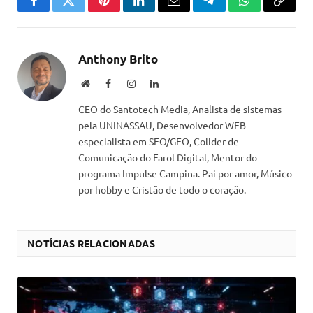
Facebook
Twitter
Pinterest
LinkedIn
Email
Telegram
WhatsApp
Copiar
link
Anthony Brito
Website
Facebook
Instagram
LinkedIn
CEO do Santotech Media, Analista de sistemas
pela UNINASSAU, Desenvolvedor WEB
especialista em SEO/GEO, Colider de
Comunicação do Farol Digital, Mentor do
programa Impulse Campina. Pai por amor, Músico
por hobby e Cristão de todo o coração.
NOTÍCIAS RELACIONADAS