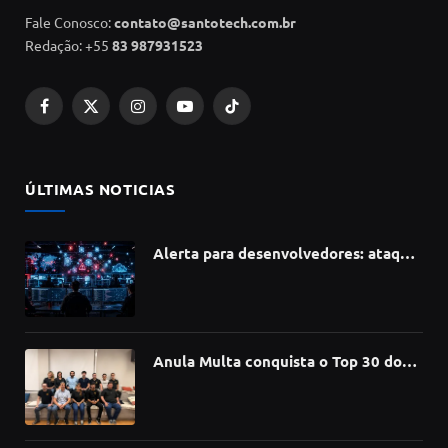
Fale Conosco:
contato@santotech.com.br
Redação: +55
83 987931523
Facebook
X
Instagram
YouTube
TikTok
(Twitter)
ÚLTIMAS NOTICIAS
Alerta para desenvolvedores: ataque
à cadeia de suprimentos do npm
compromete mais de 430 bibliotecas
de software
Anula Multa conquista o Top 30 do
Prêmio Sebrae Startups 2026