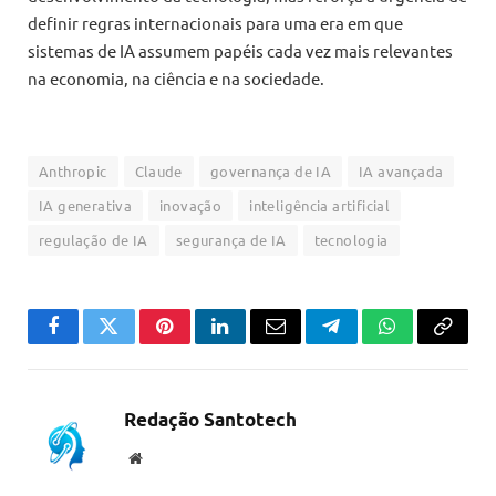
definir regras internacionais para uma era em que
sistemas de IA assumem papéis cada vez mais relevantes
na economia, na ciência e na sociedade.
Anthropic
Claude
governança de IA
IA avançada
IA generativa
inovação
inteligência artificial
regulação de IA
segurança de IA
tecnologia
Facebook
Twitter
Pinterest
LinkedIn
Email
Telegram
WhatsApp
Copiar
link
Redação Santotech
Website