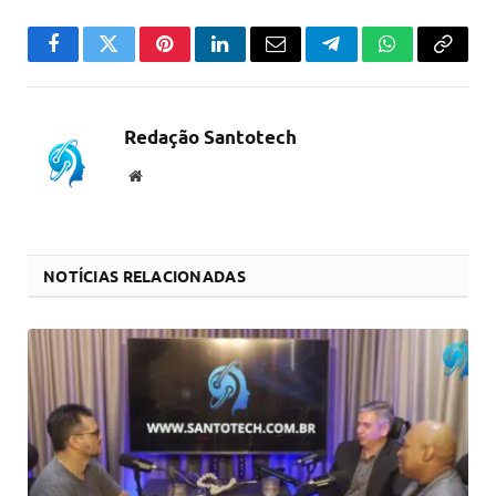
Facebook
Twitter
Pinterest
LinkedIn
Email
Telegram
WhatsApp
Copiar
link
Redação Santotech
Website
NOTÍCIAS RELACIONADAS