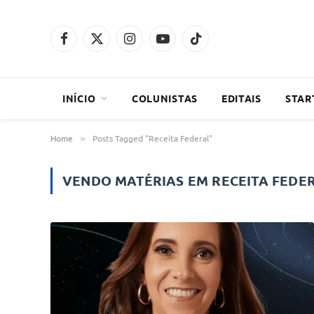
Facebook
X
Instagram
YouTube
TikTok
(Twitter)
INÍCIO
COLUNISTAS
EDITAIS
STAR
Home
Posts Tagged "Receita Federal"
»
VENDO MATÉRIAS EM
RECEITA FEDE