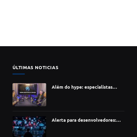
ÚLTIMAS NOTICIAS
Além do hype: especialistas
apontam como a Inteligência
Artificial está redefinindo
carreiras, educação e inovação
Alerta para desenvolvedores:
ataque à cadeia de suprimentos
do npm compromete mais de 430