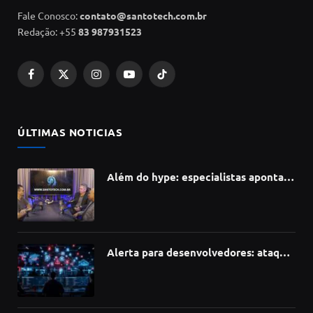
Fale Conosco:
contato@santotech.com.br
Redação: +55
83 987931523
Facebook
X
Instagram
YouTube
TikTok
(Twitter)
ÚLTIMAS NOTICIAS
Além do hype: especialistas apontam
como a Inteligência Artificial está
redefinindo carreiras, educação e
inovação
Alerta para desenvolvedores: ataque
à cadeia de suprimentos do npm
compromete mais de 430 bibliotecas
de software