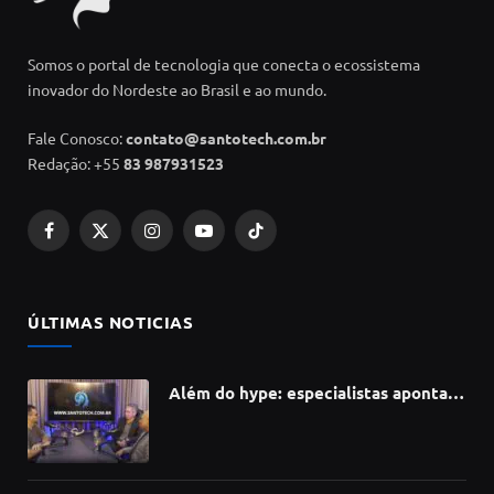
Somos o portal de tecnologia que conecta o ecossistema
inovador do Nordeste ao Brasil e ao mundo.
Fale Conosco:
contato@santotech.com.br
Redação: +55
83 987931523
Facebook
X
Instagram
YouTube
TikTok
(Twitter)
ÚLTIMAS NOTICIAS
Além do hype: especialistas apontam
como a Inteligência Artificial está
redefinindo carreiras, educação e
inovação