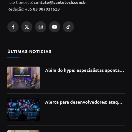
Fale Conosco:
contato@santotech.com.br
Redação: +55
83 987931523
Facebook
X
Instagram
YouTube
TikTok
(Twitter)
ÚLTIMAS NOTICIAS
Além do hype: especialistas apontam
como a Inteligência Artificial está
redefinindo carreiras, educação e
inovação
Alerta para desenvolvedores: ataque
à cadeia de suprimentos do npm
compromete mais de 430 bibliotecas
de software