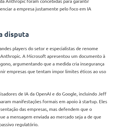
 da Anthropic foram concebidas para garantir
renciar a empresa justamente pelo foco em IA
a disputa
ndes players do setor e especialistas de renome
da Anthropic. A Microsoft apresentou um documento à
tágono, argumentando que a medida cria insegurança
punir empresas que tentam impor limites éticos ao uso
sadores de IA da OpenAI e do Google, incluindo Jeff
naram manifestações formais em apoio à startup. Eles
esentação das empresas, mas defendem que o
r que a mensagem enviada ao mercado seja a de que
assivo regulatório.