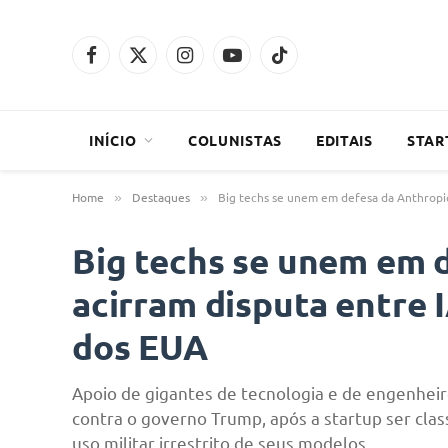
Facebook
X
Instagram
YouTube
TikTok
(Twitter)
INÍCIO
COLUNISTAS
EDITAIS
STAR
Home
Destaques
Big techs se unem em defesa da Anthropic 
»
»
Big techs se unem em 
acirram disputa entre I
dos EUA
Apoio de gigantes de tecnologia e de engenheiro
contra o governo Trump, após a startup ser clas
uso militar irrestrito de seus modelos.