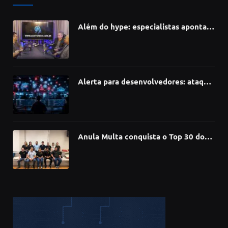
Além do hype: especialistas apontam
como a Inteligência Artificial está
redefinindo carreiras, educação e
inovação
Alerta para desenvolvedores: ataque
à cadeia de suprimentos do npm
compromete mais de 430 bibliotecas
de software
Anula Multa conquista o Top 30 do
Prêmio Sebrae Startups 2026