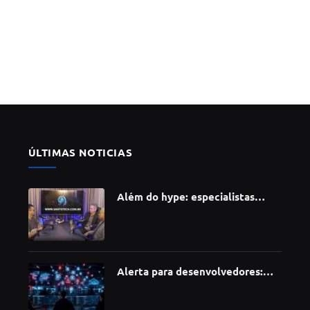
ÚLTIMAS NOTICIAS
Além do hype: especialistas
apontam como a Inteligência
Artificial está redefinindo
carreiras, educação e inovação
Alerta para desenvolvedores:
ataque à cadeia de suprimentos
do npm compromete mais de 430