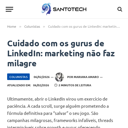
Home
Colunistas
Cuidado com os gurus de LinkedIn: marketing não faz milagre
»
»
Cuidado com os gurus de
LinkedIn: marketing não faz
milagre
COLUNISTAS
06/02/2026
POR
MARIANA AMARO
ATUALIZADO EM:
06/02/2026
2 MINUTOS DE LEITURA
Ultimamente, abrir o LinkedIn virou um exercício de
paciência. A cada scroll, surge alguém prometendo a
fórmula definitiva para “salvar” o seu jogo. São
campanhas milagrosas, frameworks infalíveis, threads
intermináveis sobre growth e gurus oferecendo