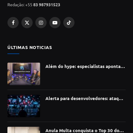
Redação: +55
83 987931523
Facebook
X
Instagram
YouTube
TikTok
(Twitter)
ÚLTIMAS NOTICIAS
Além do hype: especialistas apontam
como a Inteligência Artificial está
redefinindo carreiras, educação e
inovação
Alerta para desenvolvedores: ataque
à cadeia de suprimentos do npm
compromete mais de 430 bibliotecas
de software
Anula Multa conquista o Top 30 do