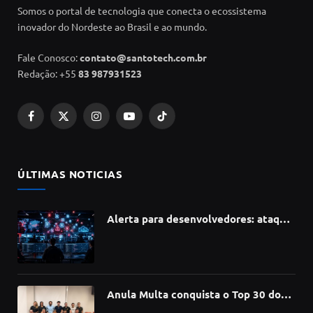
Somos o portal de tecnologia que conecta o ecossistema
inovador do Nordeste ao Brasil e ao mundo.
Fale Conosco:
contato@santotech.com.br
Redação: +55
83 987931523
Facebook
X
Instagram
YouTube
TikTok
(Twitter)
ÚLTIMAS NOTICIAS
Alerta para desenvolvedores: ataque
à cadeia de suprimentos do npm
compromete mais de 430 bibliotecas
de software
Anula Multa conquista o Top 30 do
Prêmio Sebrae Startups 2026