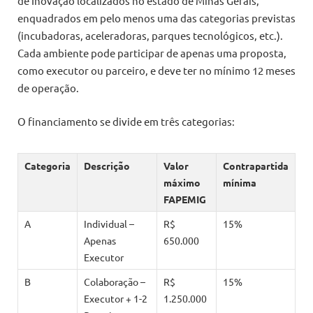
de Inovação localizados no estado de Minas Gerais,
enquadrados em pelo menos uma das categorias previstas
(incubadoras, aceleradoras, parques tecnológicos, etc.).
Cada ambiente pode participar de apenas uma proposta,
como executor ou parceiro, e deve ter no mínimo 12 meses
de operação.
O financiamento se divide em três categorias:
Categoria
Descrição
Valor
Contrapartida
máximo
mínima
FAPEMIG
A
Individual –
R$
15%
Apenas
650.000
Executor
B
Colaboração –
R$
15%
Executor + 1-2
1.250.000