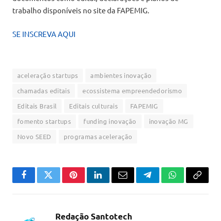
trabalho disponíveis no site da FAPEMIG.
SE INSCREVA AQUI
aceleração startups
ambientes inovação
chamadas editais
ecossistema empreendedorismo
Editais Brasil
Editais culturais
FAPEMIG
fomento startups
funding inovação
inovação MG
Novo SEED
programas aceleração
Facebook
Twitter
Pinterest
LinkedIn
Email
Telegram
WhatsApp
Copiar
link
Redação Santotech