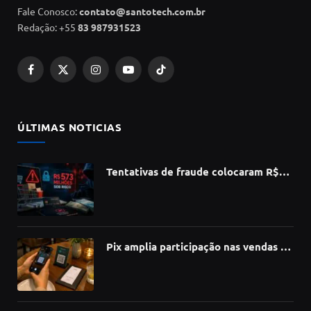
Fale Conosco:
contato@santotech.com.br
Redação: +55
83 987931523
Facebook
X
Instagram
YouTube
TikTok
(Twitter)
ÚLTIMAS NOTICIAS
Tentativas de fraude colocaram R$
573 milhões do e-commerce sob risco
no 1º semestre, aponta Serasa
Experian
Pix amplia participação nas vendas de
bares e restaurantes e avança em
todas as regiões do país