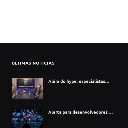
ÚLTIMAS NOTICIAS
Além do hype: especialistas
apontam como a Inteligência
Artificial está redefinindo
carreiras, educação e inovação
Alerta para desenvolvedores:
ataque à cadeia de suprimentos
do npm compromete mais de 430