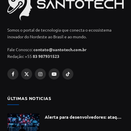
Somos o portal de tecnologia que conecta o ecossistema
inovador do Nordeste ao Brasil e ao mundo.
Fale Conosco:
contato@santotech.com.br
Redação: +55
83 987931523
Facebook
X
Instagram
YouTube
TikTok
(Twitter)
ÚLTIMAS NOTICIAS
Alerta para desenvolvedores: ataque
à cadeia de suprimentos do npm
compromete mais de 430 bibliotecas