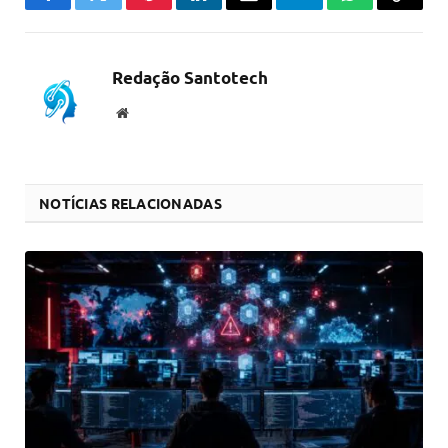
Facebook
Twitter
Pinterest
LinkedIn
Email
Telegram
WhatsApp
Copiar
link
Redação Santotech
Website
NOTÍCIAS RELACIONADAS