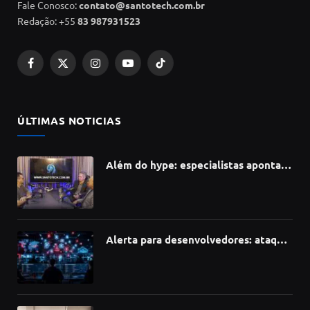
Fale Conosco:
contato@santotech.com.br
Redação: +55
83 987931523
Facebook
X
Instagram
YouTube
TikTok
(Twitter)
ÚLTIMAS NOTICIAS
Além do hype: especialistas apontam
como a Inteligência Artificial está
redefinindo carreiras, educação e
inovação
Alerta para desenvolvedores: ataque
à cadeia de suprimentos do npm
compromete mais de 430 bibliotecas
de software