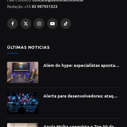
Redação: +55
83 987931523
Facebook
X
Instagram
YouTube
TikTok
(Twitter)
ÚLTIMAS NOTICIAS
Além do hype: especialistas apontam
como a Inteligência Artificial está
redefinindo carreiras, educação e
inovação
Alerta para desenvolvedores: ataque
à cadeia de suprimentos do npm
compromete mais de 430 bibliotecas
de software
Anula Multa conquista o Top 30 do