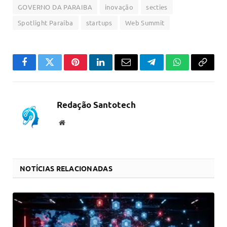
GOVERNO DA PARAIBA
inovação
secties
Spotlight Paraíba
startups
Web Summit
Facebook
Twitter
Pinterest
LinkedIn
Email
Telegram
WhatsApp
Copiar
link
Redação Santotech
Website
NOTÍCIAS RELACIONADAS