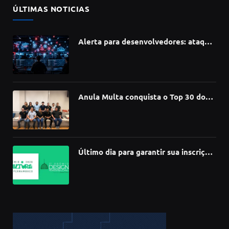
ÚLTIMAS NOTICIAS
Alerta para desenvolvedores: ataque
à cadeia de suprimentos do npm
compromete mais de 430 bibliotecas
de software
Anula Multa conquista o Top 30 do
Prêmio Sebrae Startups 2026
Último dia para garantir sua inscrição
no 3º Prêmio de Design
Pernambucano – até 68 mil em
premiações