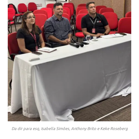
Da dir para esq, Isabella Simões, Anthony Brito e Keke Roseberg