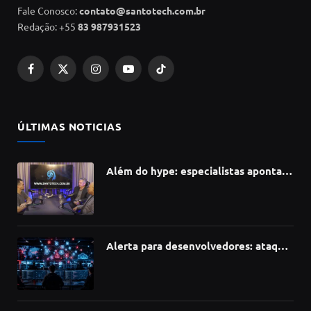
Fale Conosco:
contato@santotech.com.br
Redação: +55
83 987931523
Facebook
X
Instagram
YouTube
TikTok
(Twitter)
ÚLTIMAS NOTICIAS
Além do hype: especialistas apontam
como a Inteligência Artificial está
redefinindo carreiras, educação e
inovação
Alerta para desenvolvedores: ataque
à cadeia de suprimentos do npm
compromete mais de 430 bibliotecas
de software