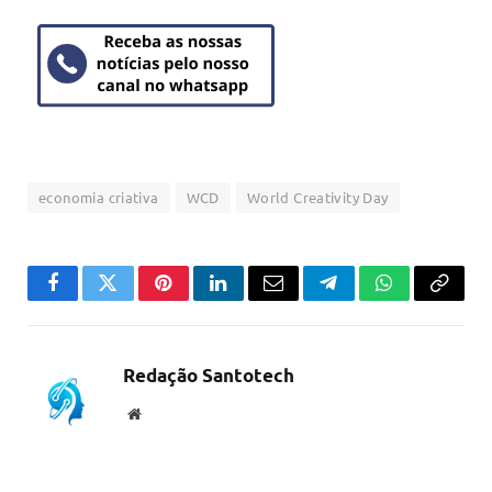
economia criativa
WCD
World Creativity Day
Facebook
Twitter
Pinterest
LinkedIn
Email
Telegram
WhatsApp
Copiar
link
Redação Santotech
Website