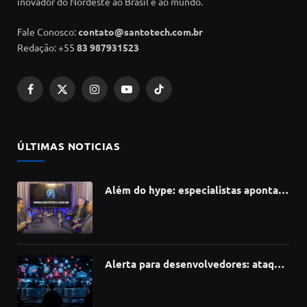
inovador do Nordeste ao Brasil e ao mundo.
Fale Conosco:
contato@santotech.com.br
Redação: +55
83 987931523
Facebook
X
Instagram
YouTube
TikTok
(Twitter)
ÚLTIMAS NOTICIAS
Além do hype: especialistas apontam
como a Inteligência Artificial está
redefinindo carreiras, educação e
inovação
Alerta para desenvolvedores: ataque
à cadeia de suprimentos do npm
compromete mais de 430 bibliotecas
de software