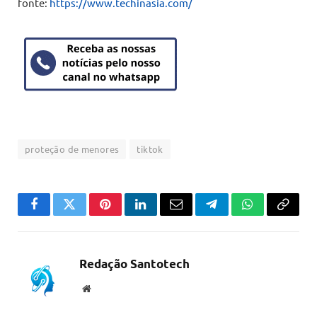
fonte:
https://www.techinasia.com/
proteção de menores
tiktok
Facebook
Twitter
Pinterest
LinkedIn
Email
Telegram
WhatsApp
Copiar
link
Redação Santotech
Website