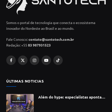
Somos o portal de tecnologia que conecta o ecossistema
inovador do Nordeste ao Brasil e ao mundo.
Fale Conosco:
contato@santotech.com.br
Redação: +55
83 987931523
Facebook
X
Instagram
YouTube
TikTok
(Twitter)
ÚLTIMAS NOTICIAS
Além do hype: especialistas apontam
como a Inteligência Artificial está
redefinindo carreiras, educação e