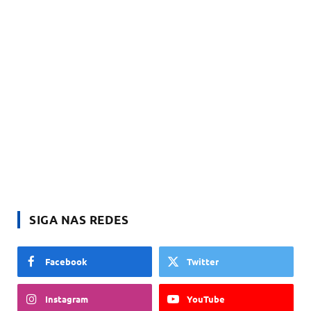
SIGA NAS REDES
Facebook
Twitter
Instagram
YouTube