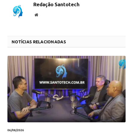
Redação Santotech
Website
NOTÍCIAS RELACIONADAS
06/08/2026