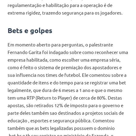
regulamentação e habilitação para a operação é de
extrema rigidez, trazendo segurança para os jogadores.
Bets e golpes
Em momento aberto para perguntas, o palestrante
Fernando Garita foi indagado sobre como reconhecer uma
empresa habilitada, como escolher uma empresa séria,
como é feito o sistema de premiação dos apostadores e
sua influencia nos times de futebol. Ele comentou sobre a
quantidade de itens e do tempo para se registrar uma bet
legalmente, que dura de 6 meses a 1 ano e que o mesmo
tem uma RTP (Return to Player) de cerca de 80%. Destas
apostas, são retirados 12% de imposto para o governo e
parte deles também sao destinados a projetos sociais de
educação , esportes e segurança pública. Comentou
também que as bets legalizadas possuem o dominio
.bet.br e tb seu registro no ministério da Fazenda, e