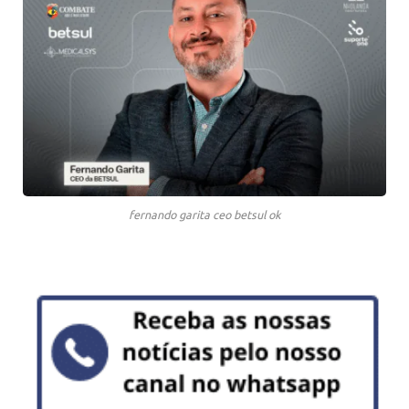
fernando garita ceo betsul ok