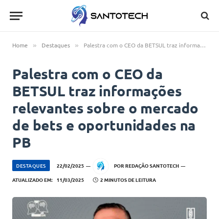
Home
Destaques
Palestra com o CEO da BETSUL traz informações relevantes sobre o mercado de bets e oportunidades na PB
»
»
Palestra com o CEO da
BETSUL traz informações
relevantes sobre o mercado
de bets e oportunidades na
PB
DESTAQUES
22/02/2025
POR
REDAÇÃO SANTOTECH
ATUALIZADO EM:
11/03/2025
2 MINUTOS DE LEITURA