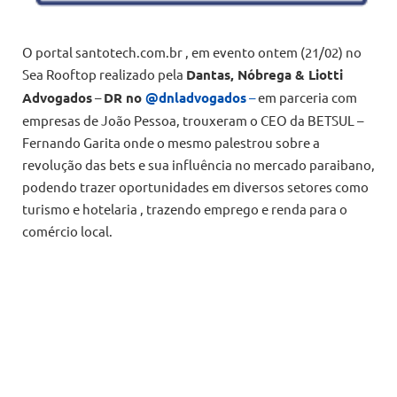
O portal santotech.com.br , em evento ontem (21/02) no
Sea Rooftop realizado pela
Dantas, Nóbrega & Liotti
Advogados
–
DR no
@dnladvogados
–
em parceria com
empresas de João Pessoa, trouxeram o CEO da BETSUL –
Fernando Garita onde o mesmo palestrou sobre a
revolução das bets e sua influência no mercado paraibano,
podendo trazer oportunidades em diversos setores como
turismo e hotelaria , trazendo emprego e renda para o
comércio local.