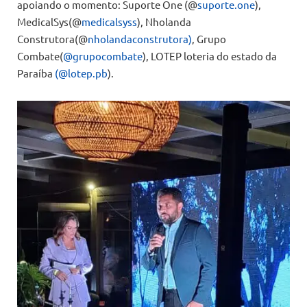
apoiando o momento: Suporte One (@
suporte.one
),
MedicalSys(@
medicalsyss
), Nholanda
Construtora(@
nholandaconstrutora)
, Grupo
Combate(
@grupocombate
), LOTEP loteria do estado da
Paraíba
(@lotep.pb
).