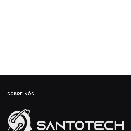
SOBRE NÓS