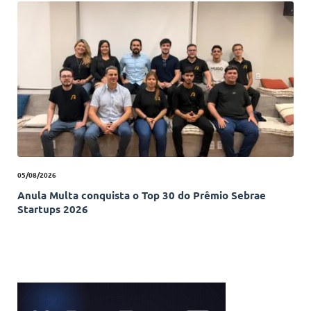
05/08/2026
Anula Multa conquista o Top 30 do Prêmio Sebrae
Startups 2026