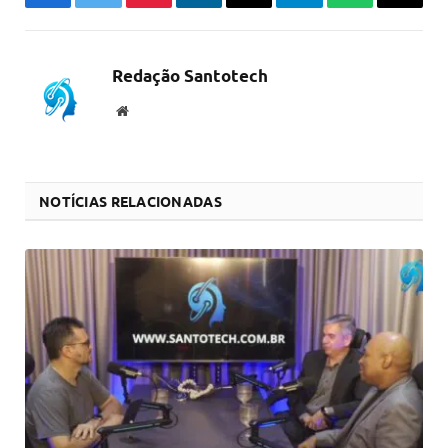
Facebook
Twitter
Pinterest
LinkedIn
Email
Telegram
WhatsApp
Copiar
link
Redação Santotech
Website
NOTÍCIAS RELACIONADAS