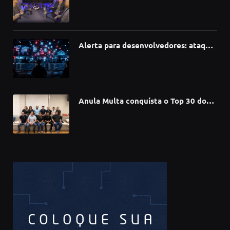
como a Inteligência Artificial está
redefinindo carreiras, educação e
inovação
Alerta para desenvolvedores: ataque
à cadeia de suprimentos do npm
compromete mais de 430 bibliotecas
de software
Anula Multa conquista o Top 30 do
Prêmio Sebrae Startups 2026