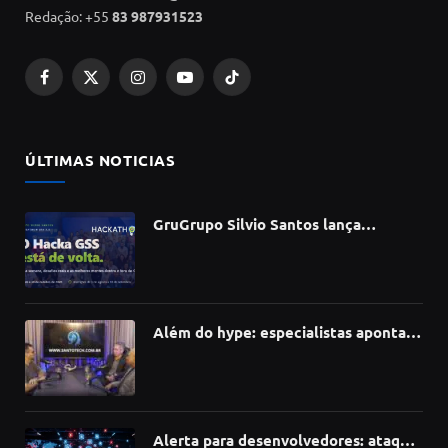
Redação: +55
83 987931523
Facebook
X
Instagram
YouTube
TikTok
(Twitter)
ÚLTIMAS NOTICIAS
GruGrupo Silvio Santos lança
hackathon e desafia talentos a criar
soluções com IA, dados e tecnologia
Além do hype: especialistas apontam
como a Inteligência Artificial está
redefinindo carreiras, educação e
inovação
Alerta para desenvolvedores: ataque