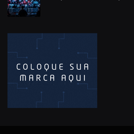
à cadeia de suprimentos do npm
compromete mais de 430 bibliotecas
de software