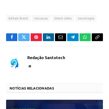
Editais Brasil
Inovacao
Smart cities
tecnologia
Facebook
Twitter
Pinterest
LinkedIn
Email
Telegram
WhatsApp
Copiar
link
Redação Santotech
Website
NOTÍCIAS RELACIONADAS