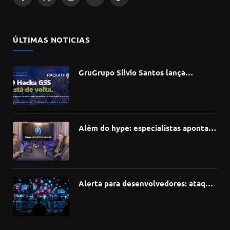
Facebook
X
Instagram
YouTube
TikTok
(Twitter)
ÚLTIMAS NOTICIAS
GruGrupo Silvio Santos lança
hackathon e desafia talentos a criar
soluções com IA, dados e tecnologia
Além do hype: especialistas apontam
como a Inteligência Artificial está
redefinindo carreiras, educação e
inovação
Alerta para desenvolvedores: ataque
à cadeia de suprimentos do npm
compromete mais de 430 bibliotecas
de software