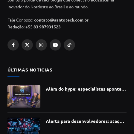
inovador do Nordeste ao Brasil e ao mundo.
Fale Conosco:
contato@santotech.com.br
Redação: +55
83 987931523
Facebook
X
Instagram
YouTube
TikTok
(Twitter)
ÚLTIMAS NOTICIAS
Além do hype: especialistas apontam
como a Inteligência Artificial está
redefinindo carreiras, educação e
inovação
Alerta para desenvolvedores: ataque
à cadeia de suprimentos do npm
compromete mais de 430 bibliotecas