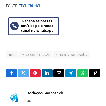
FONTE:
TECHCRUNCH
meta
Meta Connect 2025
Meta Ray-Ban Display
Facebook
Twitter
Pinterest
LinkedIn
Email
Telegram
WhatsApp
Copiar
link
Redação Santotech
Website