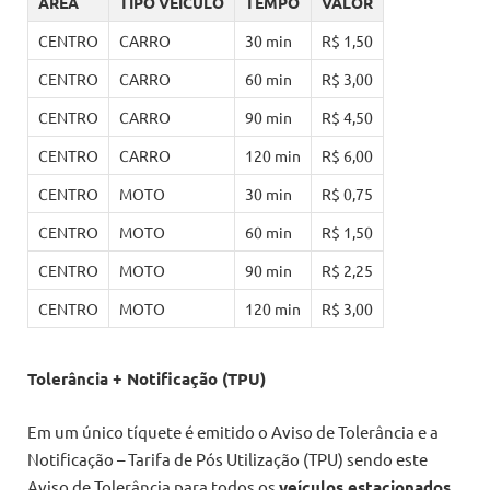
ÁREA
TIPO VEÍCULO
TEMPO
VALOR
CENTRO
CARRO
30 min
R$ 1,50
CENTRO
CARRO
60 min
R$ 3,00
CENTRO
CARRO
90 min
R$ 4,50
CENTRO
CARRO
120 min
R$ 6,00
CENTRO
MOTO
30 min
R$ 0,75
CENTRO
MOTO
60 min
R$ 1,50
CENTRO
MOTO
90 min
R$ 2,25
CENTRO
MOTO
120 min
R$ 3,00
Tolerância + Notificação (TPU)
Em um único tíquete é emitido o Aviso de Tolerância e a
Notificação – Tarifa de Pós Utilização (TPU) sendo este
Aviso de Tolerância para todos os
veículos estacionados