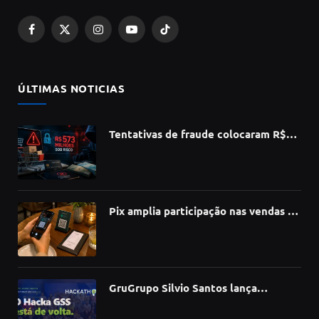
Facebook
X
Instagram
YouTube
TikTok
(Twitter)
ÚLTIMAS NOTICIAS
Tentativas de fraude colocaram R$
573 milhões do e-commerce sob risco
no 1º semestre, aponta Serasa
Experian
Pix amplia participação nas vendas de
bares e restaurantes e avança em
todas as regiões do país
GruGrupo Silvio Santos lança
hackathon e desafia talentos a criar
soluções com IA, dados e tecnologia