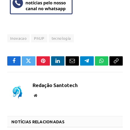
Inovacao
PMJP
tecnologia
Facebook
Twitter
Pinterest
LinkedIn
Email
Telegram
WhatsApp
Copiar
link
Redação Santotech
Website
NOTÍCIAS RELACIONADAS