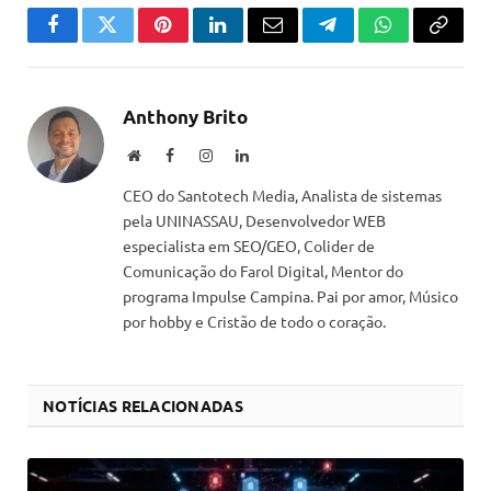
Facebook
Twitter
Pinterest
LinkedIn
Email
Telegram
WhatsApp
Copiar
link
Anthony Brito
Website
Facebook
Instagram
LinkedIn
CEO do Santotech Media, Analista de sistemas
pela UNINASSAU, Desenvolvedor WEB
especialista em SEO/GEO, Colider de
Comunicação do Farol Digital, Mentor do
programa Impulse Campina. Pai por amor, Músico
por hobby e Cristão de todo o coração.
NOTÍCIAS RELACIONADAS