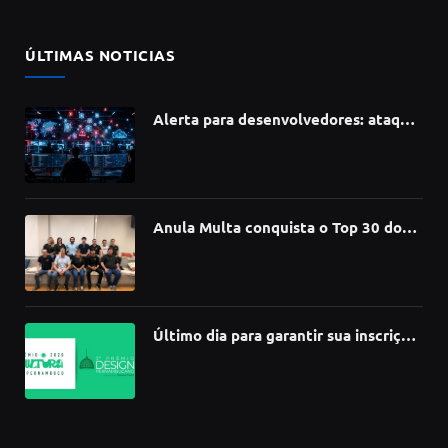
(Twitter)
ÚLTIMAS NOTICIAS
Alerta para desenvolvedores: ataque
à cadeia de suprimentos do npm
compromete mais de 430 bibliotecas
de software
Anula Multa conquista o Top 30 do
Prêmio Sebrae Startups 2026
Último dia para garantir sua inscrição
no 3º Prêmio de Design
Pernambucano – até 68 mil em
premiações