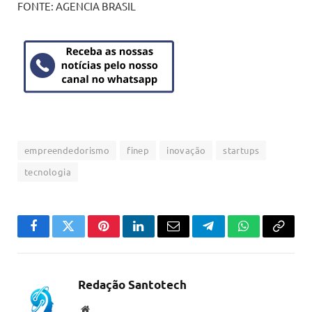
FONTE: AGENCIA BRASIL
empreendedorismo
finep
inovação
startups
tecnologia
Facebook
Twitter
Pinterest
LinkedIn
Email
Telegram
WhatsApp
Copiar
link
Redação Santotech
Website