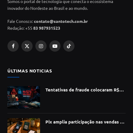
Somos o portal de tecnologia que conecta o ecossistema
inovador do Nordeste ao Brasil e ao mundo.
Fale Conosco:
contato@santotech.com.br
Redação: +55
83 987931523
Facebook
X
Instagram
YouTube
TikTok
(Twitter)
ÚLTIMAS NOTICIAS
Tentativas de fraude colocaram R$
573 milhões do e-commerce sob risco
no 1º semestre, aponta Serasa
Experian
Pix amplia participação nas vendas de
bares e restaurantes e avança em