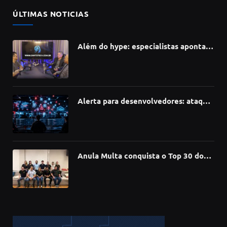
ÚLTIMAS NOTICIAS
Além do hype: especialistas apontam
como a Inteligência Artificial está
redefinindo carreiras, educação e
inovação
Alerta para desenvolvedores: ataque
à cadeia de suprimentos do npm
compromete mais de 430 bibliotecas
de software
Anula Multa conquista o Top 30 do
Prêmio Sebrae Startups 2026