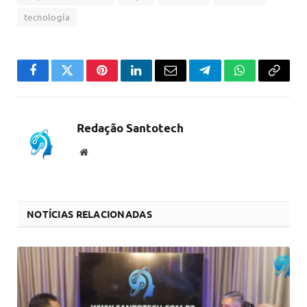
tecnologia
Facebook
Twitter
Pinterest
LinkedIn
Email
Telegram
WhatsApp
Copiar
link
Redação Santotech
Website
NOTÍCIAS RELACIONADAS