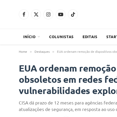
Facebook
X
Instagram
YouTube
TikTok
(Twitter)
INÍCIO
COLUNISTAS
EDITAIS
STAR
Home
Destaques
EUA ordenam remoção de dispositivos obso
»
»
EUA ordenam remoção d
obsoletos em redes fed
vulnerabilidades explo
CISA dá prazo de 12 meses para agências feder
atualizações de segurança, em resposta ao uso 