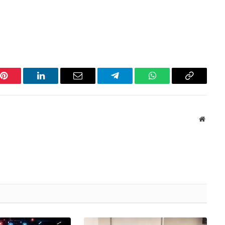
Pinterest
LinkedIn
Email
Telegram
WhatsApp
Copiar
link
Websit