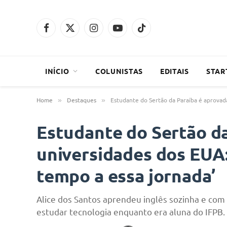
Facebook
X
Instagram
YouTube
TikTok
(Twitter)
INÍCIO
COLUNISTAS
EDITAIS
STAR
Home
Destaques
Estudante do Sertão da Paraíba é aprovad
»
»
Estudante do Sertão d
universidades dos EUA:
tempo a essa jornada’
Alice dos Santos aprendeu inglês sozinha e com 
estudar tecnologia enquanto era aluna do IFPB.