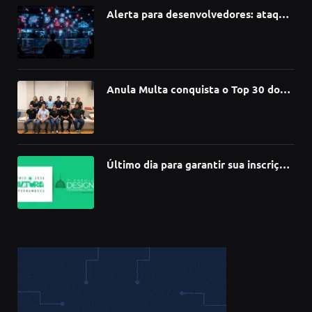
Alerta para desenvolvedores: ataque
à cadeia de suprimentos do npm
compromete mais de 430 bibliotecas
de software
Anula Multa conquista o Top 30 do
Prêmio Sebrae Startups 2026
Último dia para garantir sua inscrição
no 3º Prêmio de Design
Pernambucano – até 68 mil em
premiações