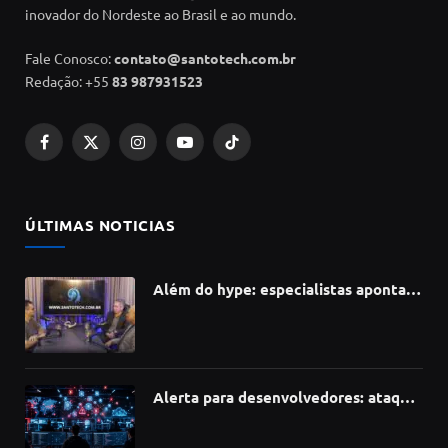
inovador do Nordeste ao Brasil e ao mundo.
Fale Conosco:
contato@santotech.com.br
Redação: +55
83 987931523
Facebook
X
Instagram
YouTube
TikTok
(Twitter)
ÚLTIMAS NOTICIAS
Além do hype: especialistas apontam
como a Inteligência Artificial está
redefinindo carreiras, educação e
inovação
Alerta para desenvolvedores: ataque
à cadeia de suprimentos do npm
compromete mais de 430 bibliotecas