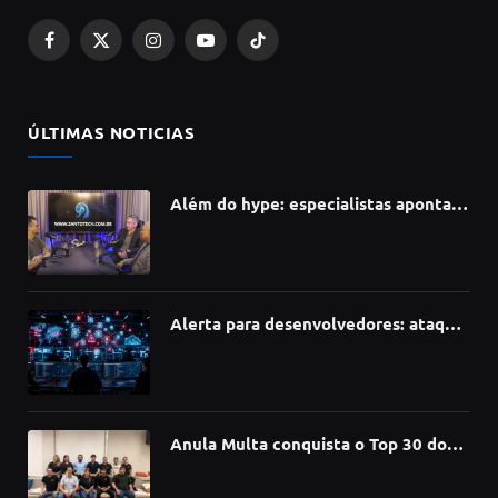
Facebook
X
Instagram
YouTube
TikTok
(Twitter)
ÚLTIMAS NOTICIAS
Além do hype: especialistas apontam
como a Inteligência Artificial está
redefinindo carreiras, educação e
inovação
Alerta para desenvolvedores: ataque
à cadeia de suprimentos do npm
compromete mais de 430 bibliotecas
de software
Anula Multa conquista o Top 30 do
Prêmio Sebrae Startups 2026