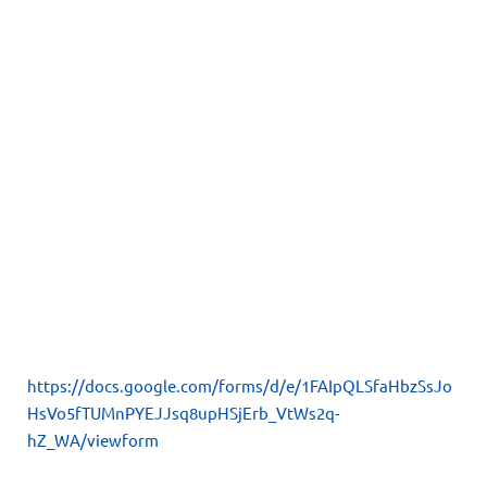
https://docs.google.com/forms/d/e/1FAIpQLSfaHbzSsJo
HsVo5fTUMnPYEJJsq8upHSjErb_VtWs2q-
hZ_WA/viewform