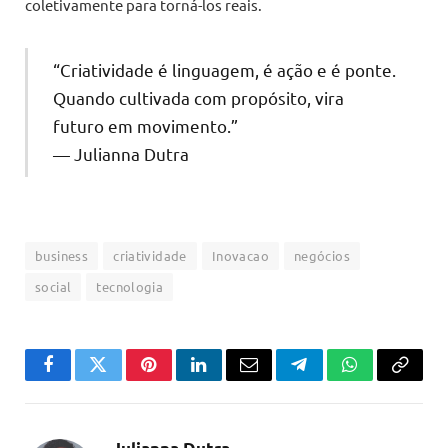
coletivamente para torná-los reais.
“Criatividade é linguagem, é ação e é ponte.
Quando cultivada com propósito, vira
futuro em movimento.”
— Julianna Dutra
business
criatividade
Inovacao
negócios
social
tecnologia
Facebook
Twitter
Pinterest
LinkedIn
Email
Telegram
WhatsApp
Copiar
link