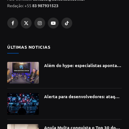
Redação: +55
83 987931523
Facebook
X
Instagram
YouTube
TikTok
(Twitter)
ÚLTIMAS NOTICIAS
Além do hype: especialistas apontam
como a Inteligência Artificial está
redefinindo carreiras, educação e
inovação
Alerta para desenvolvedores: ataque
à cadeia de suprimentos do npm
compromete mais de 430 bibliotecas
de software
Anula Multa conquista o Top 30 do