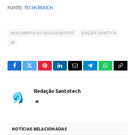
FONTE:
TECHCRUNCH
DESCOBERTA DE MEDICAMENTOS
EDIÇÃO GENÉTICA
IA
Facebook
Twitter
Pinterest
LinkedIn
Email
Telegram
WhatsApp
Copiar
link
Redação Santotech
Website
NOTÍCIAS RELACIONADAS