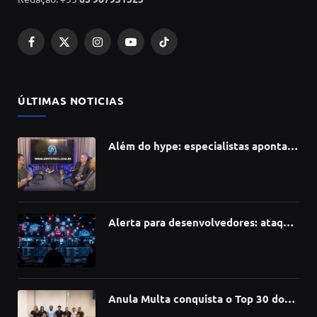
Facebook
X
Instagram
YouTube
TikTok
(Twitter)
ÚLTIMAS NOTICIAS
Além do hype: especialistas apontam
como a Inteligência Artificial está
redefinindo carreiras, educação e
inovação
Alerta para desenvolvedores: ataque
à cadeia de suprimentos do npm
compromete mais de 430 bibliotecas
de software
Anula Multa conquista o Top 30 do
Prêmio Sebrae Startups 2026