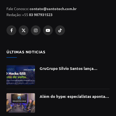
Fale Conosco:
contato@santotech.com.br
Redação: +55
83 987931523
Facebook
X
Instagram
YouTube
TikTok
(Twitter)
ÚLTIMAS NOTICIAS
GruGrupo Silvio Santos lança
hackathon e desafia talentos a criar
soluções com IA, dados e tecnologia
Além do hype: especialistas apontam
como a Inteligência Artificial está
redefinindo carreiras, educação e
inovação