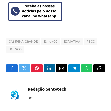
CAMPINA GRANDE
E.inovCG
ECRIATIVA
RBCC
UNESCO
Facebook
Twitter
Pinterest
LinkedIn
Email
Telegram
WhatsApp
Copiar
link
Redação Santotech
Website