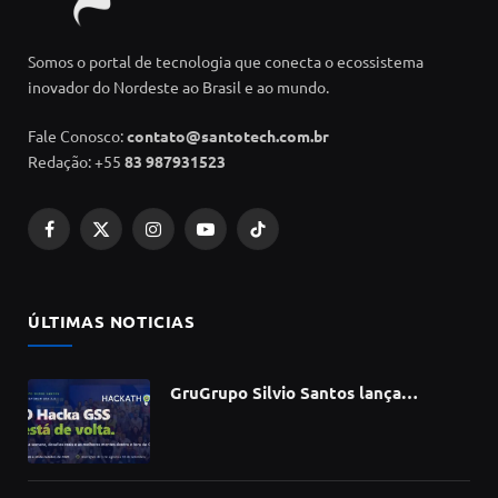
Somos o portal de tecnologia que conecta o ecossistema
inovador do Nordeste ao Brasil e ao mundo.
Fale Conosco:
contato@santotech.com.br
Redação: +55
83 987931523
Facebook
X
Instagram
YouTube
TikTok
(Twitter)
ÚLTIMAS NOTICIAS
GruGrupo Silvio Santos lança
hackathon e desafia talentos a criar
soluções com IA, dados e tecnologia