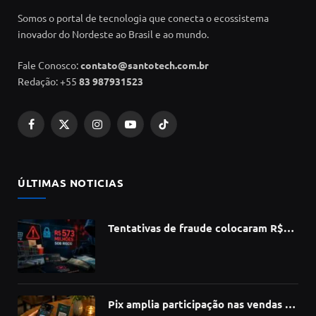
Somos o portal de tecnologia que conecta o ecossistema
inovador do Nordeste ao Brasil e ao mundo.
Fale Conosco:
contato@santotech.com.br
Redação: +55
83 987931523
Facebook
X
Instagram
YouTube
TikTok
(Twitter)
ÚLTIMAS NOTICIAS
Tentativas de fraude colocaram R$
573 milhões do e-commerce sob risco
no 1º semestre, aponta Serasa
Experian
Pix amplia participação nas vendas de