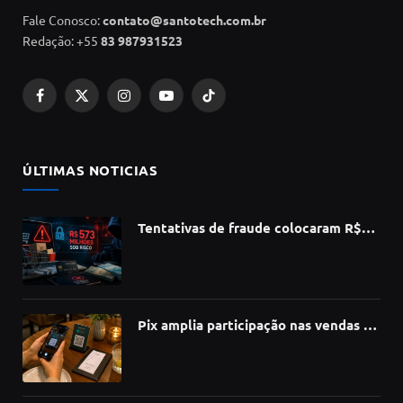
Fale Conosco:
contato@santotech.com.br
Redação: +55
83 987931523
Facebook
X
Instagram
YouTube
TikTok
(Twitter)
ÚLTIMAS NOTICIAS
Tentativas de fraude colocaram R$
573 milhões do e-commerce sob risco
no 1º semestre, aponta Serasa
Experian
Pix amplia participação nas vendas de
bares e restaurantes e avança em
todas as regiões do país