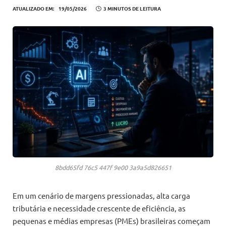
ATUALIZADO EM:
19/05/2026
3 MINUTOS DE LEITURA
8bdd65fd 76c5 447f 9e00 3a9a5d826651
Em um cenário de margens pressionadas, alta carga
tributária e necessidade crescente de eficiência, as
pequenas e médias empresas (PMEs) brasileiras começam