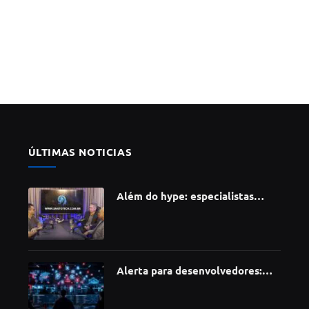
ÚLTIMAS NOTICIAS
Além do hype: especialistas
apontam como a Inteligência
Artificial está redefinindo
carreiras, educação e inovação
Alerta para desenvolvedores:
ataque à cadeia de suprimentos
do npm compromete mais de 430