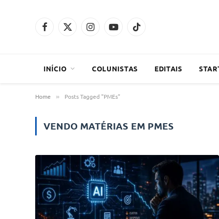
Facebook
X
Instagram
YouTube
TikTok
(Twitter)
INÍCIO
COLUNISTAS
EDITAIS
STAR
Home
Posts Tagged "PMEs"
»
VENDO MATÉRIAS EM
PMES