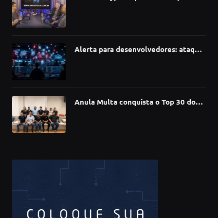
como a Inteligência Artificial está
redefinindo carreiras, educação e
inovação
Alerta para desenvolvedores: ataque
à cadeia de suprimentos do npm
compromete mais de 430 bibliotecas
de software
Anula Multa conquista o Top 30 do
Prêmio Sebrae Startups 2026