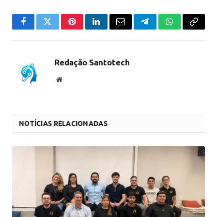
Facebook
Twitter
Pinterest
LinkedIn
Email
Telegram
WhatsApp
Copiar
link
Redação Santotech
Website
NOTÍCIAS RELACIONADAS