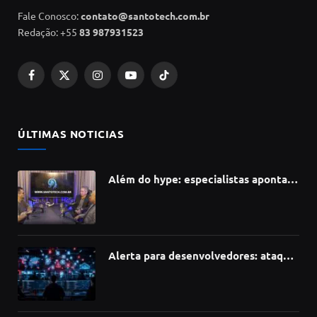
Fale Conosco:
contato@santotech.com.br
Redação: +55
83 987931523
Facebook
X
Instagram
YouTube
TikTok
(Twitter)
ÚLTIMAS NOTICIAS
Além do hype: especialistas apontam
como a Inteligência Artificial está
redefinindo carreiras, educação e
inovação
Alerta para desenvolvedores: ataque
à cadeia de suprimentos do npm
compromete mais de 430 bibliotecas
de software