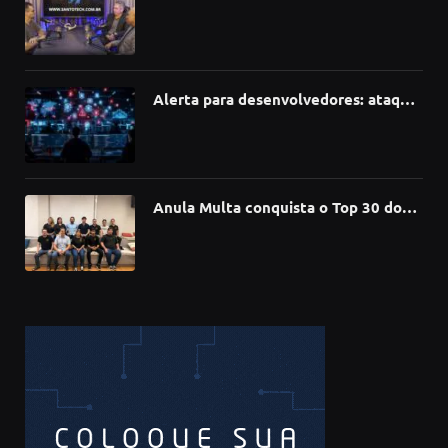
como a Inteligência Artificial está
redefinindo carreiras, educação e
inovação
Alerta para desenvolvedores: ataque
à cadeia de suprimentos do npm
compromete mais de 430 bibliotecas
de software
Anula Multa conquista o Top 30 do
Prêmio Sebrae Startups 2026