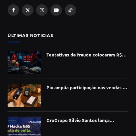
Facebook
X
Instagram
YouTube
TikTok
(Twitter)
ÚLTIMAS NOTICIAS
Tentativas de fraude colocaram R$
573 milhões do e-commerce sob risco
no 1º semestre, aponta Serasa
Experian
Pix amplia participação nas vendas de
bares e restaurantes e avança em
todas as regiões do país
GruGrupo Silvio Santos lança
hackathon e desafia talentos a criar
soluções com IA, dados e tecnologia