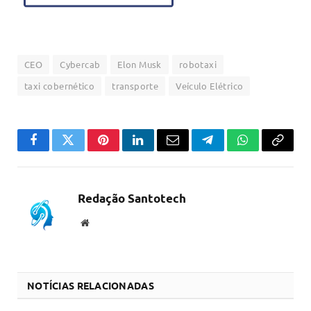
CEO
Cybercab
Elon Musk
robotaxi
taxi cobernético
transporte
Veículo Elétrico
Facebook
Twitter
Pinterest
LinkedIn
Email
Telegram
WhatsApp
Copiar
link
Redação Santotech
Website
NOTÍCIAS RELACIONADAS