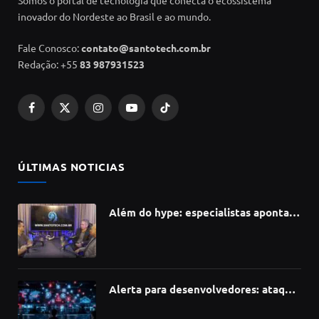
Somos o portal de tecnologia que conecta o ecossistema
inovador do Nordeste ao Brasil e ao mundo.
Fale Conosco:
contato@santotech.com.br
Redação: +55
83 987931523
Facebook
X
Instagram
YouTube
TikTok
(Twitter)
ÚLTIMAS NOTICIAS
Além do hype: especialistas apontam
como a Inteligência Artificial está
redefinindo carreiras, educação e
inovação
Alerta para desenvolvedores: ataque
à cadeia de suprimentos do npm