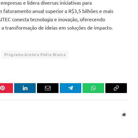
 empresas e lidera diversas iniciativas para
 faturamento anual superior a R$3,5 bilhões e mais
AITEC conecta tecnologia e inovação, oferecendo
ra a transformação de ideias em soluções de impacto.
Programa Acelera Pedra Branca
Pinterest
LinkedIn
Email
Telegram
WhatsApp
Copiar
link
Websit