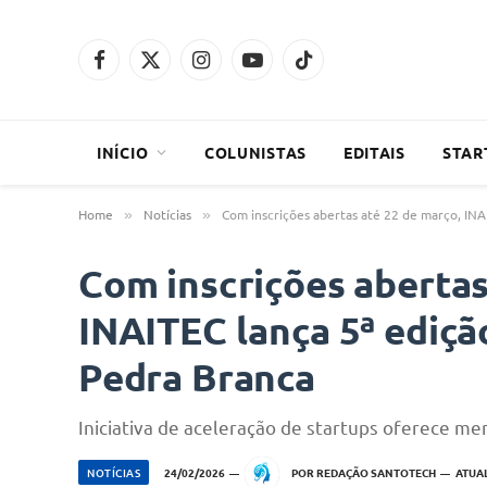
Facebook
X
Instagram
YouTube
TikTok
(Twitter)
INÍCIO
COLUNISTAS
EDITAIS
STAR
Home
Notícias
Com inscrições abertas até 22 de março, IN
»
»
Com inscrições abertas
INAITEC lança 5ª ediç
Pedra Branca
Iniciativa de aceleração de startups oferece me
NOTÍCIAS
24/02/2026
POR
REDAÇÃO SANTOTECH
ATUA