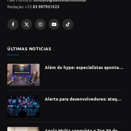
Redação: +55
83 987931523
Facebook
X
Instagram
YouTube
TikTok
(Twitter)
ÚLTIMAS NOTICIAS
Além do hype: especialistas apontam
como a Inteligência Artificial está
redefinindo carreiras, educação e
inovação
Alerta para desenvolvedores: ataque
à cadeia de suprimentos do npm
compromete mais de 430 bibliotecas
de software
Anula Multa conquista o Top 30 do